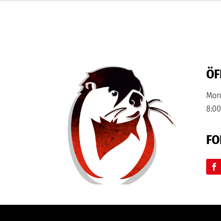
ÖF
Mont
8:00
FO