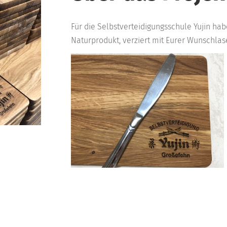
nden
Für die Selbstverteidigungsschule Yujin hab
Naturprodukt, verziert mit Eurer Wunschlas
che Methoden abheben.
n wirklich nicht.