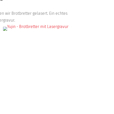
en wir Brotbretter gelasert.
Ein echtes
ergravur.