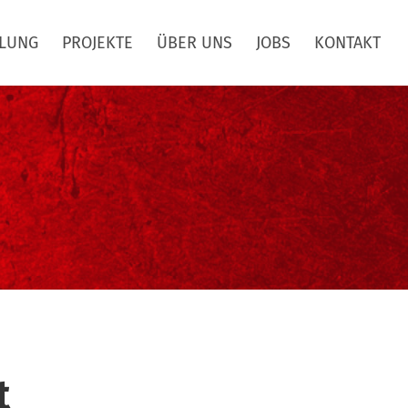
ELUNG
PROJEKTE
ÜBER UNS
JOBS
KONTAKT
eit zu wissen, welche die besten sein können, insbesondere
hne Kompromisse bei der Sicherheit einzugehen.
et oder mobile Plattformen angeboten.
n.
t