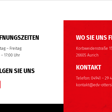
FNUNGSZEITEN
WO SIE UNS F
ag – Freitag
Korbweidenstraße 1
 – 17:00 Uhr
26605 Aurich
KONTAKT
LGEN SIE UNS
Telefon: 04941 – 29 
kontakt@edv-otters