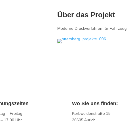
Über das Projekt
ch nicht.
Moderne Druckverfahren für Fahrzeug
nungszeiten
Wo Sie uns finden:
ag – Freitag
Korbweidenstraße 15
 – 17:00 Uhr
26605 Aurich