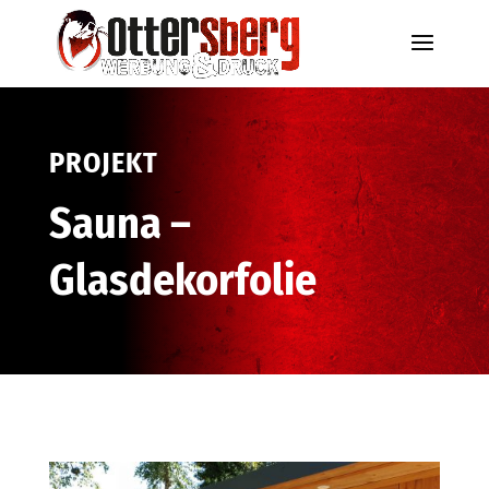
Poker online spielgeld
Amerikanisches Roulette 2026 Tische Bereit
: Ich dachte, die
Walzen drehen sich vielleicht etwas zu laut, da sie das Lied oft
übertönen.
PROJEKT
Online Casino Mehr Als 1 Euro 2026 Dreh Und Gewinn
- März
Sauna –
2026 bei Tipbet angemeldet haben.
Ideal Casino 2026 Echtes Geld Gewinnen
: Wenn sie insgesamt
Glasdekorfolie
weniger als 21 Punkte haben, haben sie einige Möglichkeiten,
das Spiel fortzusetzen.
Würfeln kostenlos spielen
Freispiele Ohne Einzahlung Neu 2026 Bonus Sichern
Sie können Bonuscodes verwenden, um diese Boni in
Anspruch zu nehmen und Ihr Leben so viel einfacher zu