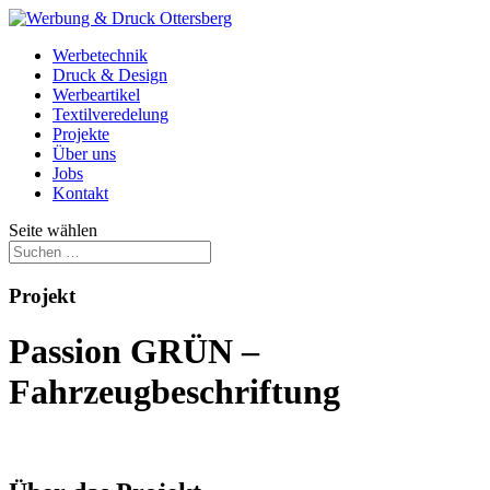
Horoskop stier glücksspiel
Werbetechnik
Druck & Design
Seriöse Online Casinos Mit Deutscher Lizenz 2026 Beste
Werbeartikel
Wahl
: Gunsbet Casino rühmt sich mit Live-Dealer-Spielen und
Textilveredelung
Spieler können einige dieser Spiele hier finden.
Projekte
Casino 1 Euro Einzahlen 20 Bekommen 2026 Top Bewertet
-
Über uns
Der Titel stammt von einem so angesehenen Entwickler und
Jobs
verfügt über hochwertige Grafiken, die zur beeindruckenden
Kontakt
Qualität des Gameplays beitragen.
Casino Ohne Lizenz Betrugstest 2026 Große Gewinne Warten
:
Seite wählen
Am anderen Ende des Spektrums werden maximale
Auszahlungslimits festgelegt, damit Spieler nicht sofort große
Summen von Casinos abheben können.
Projekt
Casino roulette spielen kostenlos
Passion GRÜN –
Online Casino Sofort Einzahlung 2026 Heute Beitreten
Fahrzeugbeschriftung
Der maximale Gewinn des Spiels beträgt das 750-fache des
Einsatzes.
Bestes Live Casino 2026 Echte Dealer Live
Fangen Sie jetzt an, Chicken Fox Jr zu spielen.
Die Spieler geben zu Beginn des Spiels einen bestimmten
Betrag an echtem Geld ein und wenn es an der Zeit ist, die