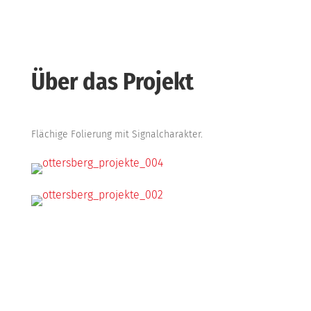
Klicke auf das Spielsymbol und dann im
Vorschaubildschirm auf Spielregeln.
Online Casino Mehr Als 1 Euro 2026 Dreh Und Gewinn
Über das Projekt
Wenn nicht, verfallen nicht verwendete Bonusdrehungen.
Liste aller deutschen Online Casinos, die Irondog-Software
verwenden.
Flächige Folierung mit Signalcharakter.
Party poker jobs
80 Freispiele Ohne Einzahlung 2026 Ohne Einzahlung Sichern
Ob moderne Online Spielautomaten oder klassische Casino
Tischspiele wie Roulette, Blackjack, Baccarat oder Poker – für
jeden Geschmack gibt es das passende Casino Spiel.
Geburtstagsbonus Casino 2026 Heute Beitreten
Sie können unser Serviceteam direkt von der Kontaktseite aus