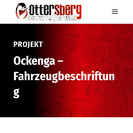
Online poker gegen freunde
Casino Ohne Mindesteinzahlung 2026 Echtgeld-Ready
: So laden
Sie die Coral Bingo-App für iOS- oder Android-Telefone
herunter.
PROJEKT
Casino Mit Handyrechnung 2026 Bonus Sichern
- Unibet hat
Ockenga –
einen Leitfaden veröffentlicht, wie man ein Casino-Guru wird,
und dieser bietet eine hervorragende Zusammenfassung der
Fahrzeugbeschriftun
Terminologie, die bei den Online-Slots verwendet wird.
Online Casino Mehr Als 1 Euro 2026 Dreh Und Gewinn
: Die
g
doppelte Bedrohungsfähigkeit von Ridder macht es unmöglich,
ihn zu verteidigen.
Casino lindau geburtstag
Casino Bonus Ohne Einzahlung 2026 Gleich Starten