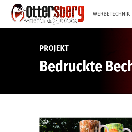
Online casino freispiele bei anm
WERBETECHNIK
Seriöse Online Casinos Mit Deutscher Lizenz 2026 Beste Wahl
: 
Much Better Casinos 2026 Clever Spielen
- Pay by Phone funktio
einem Bankkonto oder ähnlichem Konto verknüpft.
PROJEKT
Online Casino Verifizierung 2026 Boni Die Liefern
: Im Jahr 2026
Abschlussveranstaltung.
Bedruckte Bech
Bis wann bingo lose kaufen
Crypto Dice 2026 Krypto-Ready
Auf derselben Seite erklärt der Betreiber ausführlich, wie 
Casinos Ohne Download 2026 Clever Spielen
Hinter der Marke steckt ein bekannter Betreiber Rabbit Ente
Sie haben die größten Auszahlungen, die besten Spiele und 