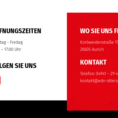
FNUNGSZEITEN
WO SIE UNS F
ag – Freitag
Korbweidenstraße 1
 – 17:00 Uhr
26605 Aurich
KONTAKT
LGEN SIE UNS
Telefon: 04941 – 29 
kontakt@edv-otters