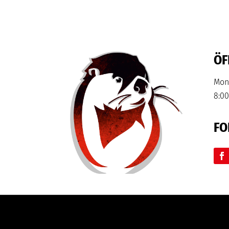
ÖF
Mont
8:00
FO