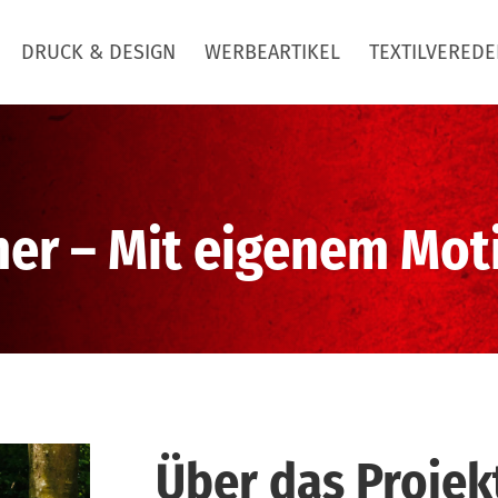
eldung
DRUCK & DESIGN
WERBEARTIKEL
TEXTILVERED
Wir müssen kritisieren, dass auf der Website keine Liste mit d
niert also ähnlich wie kontaktlose Bank Karten über eine App, 
, während der letzten HCS-Saison, dauerte die reguläre Etappe n
er – Mit eigenem Mot
die Daten erhoben werden und wer Einblick in Ihre persönlichen
rtainment Ltd.
Über das Projek
ihre Boni großzügig zu nennen, wäre eine Untertreibung.