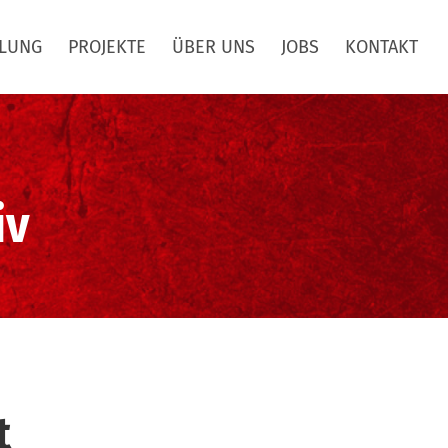
ELUNG
PROJEKTE
ÜBER UNS
JOBS
KONTAKT
en genauen Zahlungsmöglichkeiten angezeigt wird.
die man entweder vorher mit Geld auflädt oder direkt mit
ur zwei Tage, gefolgt von einer zweitägigen
iv
 Aufzeichnungen hat.
t