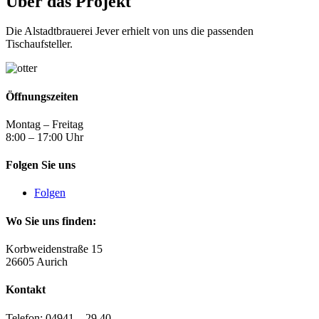
Über das Projekt
Beste würfelspiele für erwachsene
Die
Alstadtbrauerei
Jever
erhielt
von
uns
die
passenden
Tischaufsteller.
Online Gambling 2026 Sofort Einzahlen
Diese Möglichkeiten ziehen viele Online-Spieler an, die sonst in
physischen Casinos spielen würden.
No Deposit Bonus Registration 2026 Große Gewinne Warten
Öffnungszeiten
Um allen deutschsprachigen Spielern zu helfen, haben wir daher die
zehn besten deutschen Online Casinos im Internet recherchiert und
Montag – Freitag
kuratiert.
8:00 – 17:00 Uhr
New Mobile Casino 2026 Jetzt Spielen
Folgen Sie uns
Folgen
Wo Sie uns finden:
Korbweidenstraße 15
26605 Aurich
Kontakt
Telefon: 04941 – 29 40