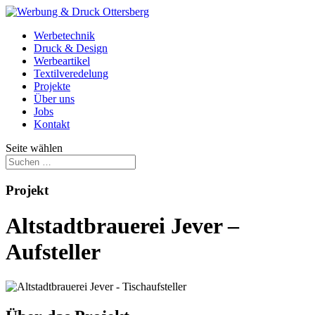
Glücksspiel definition
Werbetechnik
Druck & Design
Online Casino Mit Visa Bezahlen 2026 Schnelle Auszahlung
:
Werbeartikel
Wir gehen davon aus, dass die Funktionen alle auf dem
Textilveredelung
britischen Markt angeboten werden.
Projekte
Spielothek Online 2026 Bonus Sichern
- Jeder NetEnt-Slot,
Über uns
und Jumanji ist keine Ausnahme, hat einen RTP von 96% oder
Jobs
höher.
Kontakt
Online Slot 2026 Top Bewertet
: Es hängt von der genutzten
Lizenz ab, ob ein Casino auch Kryptowährungen anbieten
Seite wählen
kann.
Wie spiele ich blackjack
Projekt
Online Casino Sofort Auszahlung Ohne Verifizierung 2026
Altstadtbrauerei Jever –
Aber Sie sollten sich bewusst sein, dass es viele Spiele für
Android-Geräte gibt, die keine echten mobilen Online-Casinos
Aufsteller
sind.
Casino Ohne Lugas 2026 Einzahlen Und Spielen
Jedoch müssen solche Wesenszüge nicht zwangsläufig zu
pathologischem Spielverhalten führen.
Neben Wetten auf Sport und Pferde- oder Hunderennen habe
ich herausgefunden, dass man auch auf Roulette wetten kann.